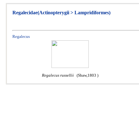
Regalecidae(Actinopterygii > Lampridiformes)
Regalecus
Regalecus russellii
(Shaw,1803 )