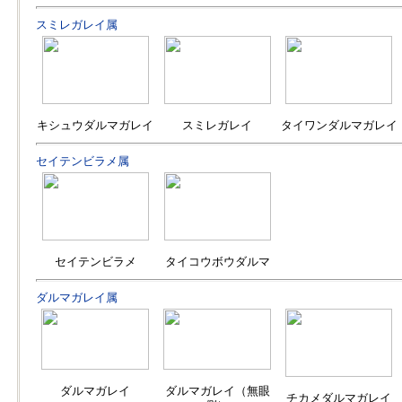
スミレガレイ属
キシュウダルマガレイ
スミレガレイ
タイワンダルマガレイ
セイテンビラメ属
セイテンビラメ
タイコウボウダルマ
ダルマガレイ属
ダルマガレイ
ダルマガレイ（無眼
チカメダルマガレイ