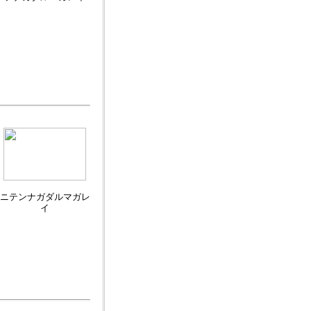
ニテンナガダルマガレ
イ