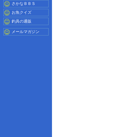
さかなＢＢＳ
お魚クイズ
釣具の通販
メールマガジン