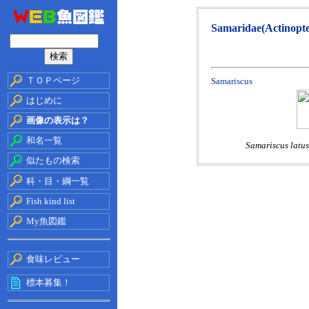
Samaridae(Actinopte
ＴＯＰページ
Samariscus
はじめに
画像の表示は？
和名一覧
Samariscus latu
似たもの検索
科・目・綱一覧
Fish kind list
My魚図鑑
食味レビュー
標本募集！