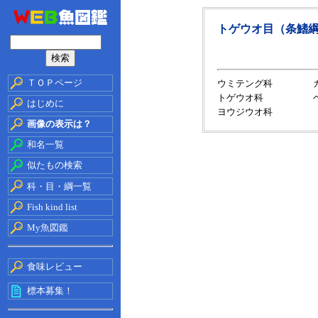
トゲウオ目（条鰭
ＴＯＰページ
ウミテング科
トゲウオ科
はじめに
ヨウジウオ科
画像の表示は？
和名一覧
似たもの検索
科・目・綱一覧
Fish kind list
My魚図鑑
食味レビュー
標本募集！