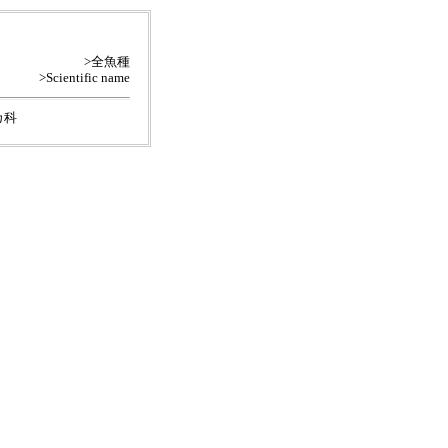
>全魚種
>Scientific name
カ科