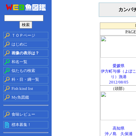
カンパ
PA
ＴＯＰページ
はじめに
画像の表示は？
和名一覧
愛媛県
似たもの検索
伊方町与侈（よぼ
り）漁港
科・目・綱一覧
2012/08/05
Fish kind list
（頭部）
My魚図鑑
食味レビュー
標本募集！
高知県
沖ノ島 久保浦