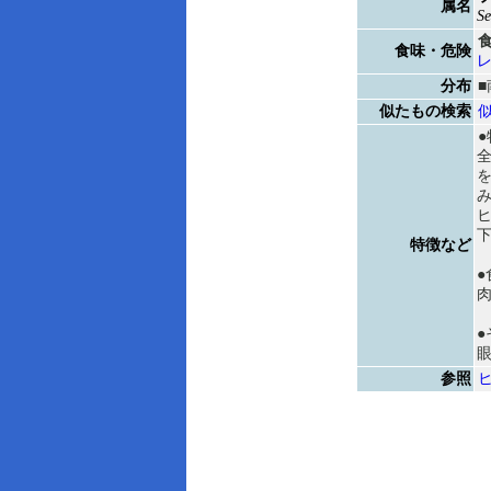
属名
Se
食味・危険
分布
似たもの検索
●
特徴など
●
●
参照