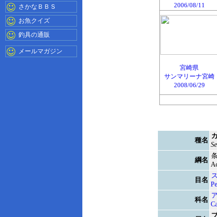
2006/08/11
さかなＢＢＳ
お魚クイズ
釣具の通販
メールマガジン
宮崎県
サンマリーナ宮崎
2008/06/29
種名
Se
綱名
Ac
目名
Pe
科名
Ca