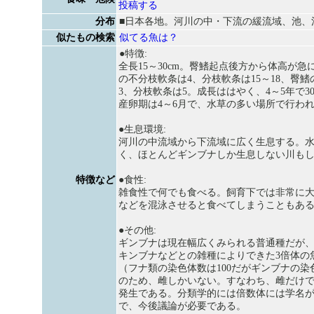
投稿する
分布
■日本各地。河川の中・下流の緩流域、池、
似たもの検索
似てる魚は？
●特徴:
全長15～30cm。臀鰭起点後方から体高が
の不分枝軟条は4、分枝軟条は15～18、臀
3、分枝軟条は5。成長ははやく、4～5年で3
産卵期は4～6月で、水草の多い場所で行わ
●生息環境:
河川の中流域から下流域に広く生息する。
く、ほとんどギンブナしか生息しない川も
特徴など
●食性:
雑食性で何でも食べる。飼育下では非常に
などを混泳させると食べてしまうこともあ
●その他:
ギンブナは現在幅広くみられる普通種だが
キンブナなどとの雑種によりできた3倍体の
（フナ類の染色体数は100だがギンブナの染色
のため、雌しかいない。すなわち、雌だけ
発生である。分類学的には倍数体には学名
で、今後議論が必要である。