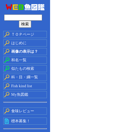
ＴＯＰページ
はじめに
画像の表示は？
和名一覧
似たもの検索
科・目・綱一覧
Fish kind list
My魚図鑑
食味レビュー
標本募集！