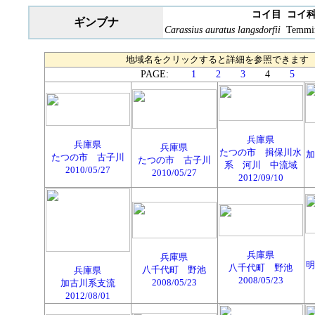
コイ目 コイ
ギンブナ
Carassius auratus langsdorfii
Temminc
地域名をクリックすると詳細を参照できます
PAGE:
1
2
3
4
5
兵庫県
兵庫県
兵庫県
たつの市 揖保川水
加
たつの市 古子川
たつの市 古子川
系 河川 中流域
2010/05/27
2010/05/27
2012/09/10
兵庫県
兵庫県
明
八千代町 野池
八千代町 野池
兵庫県
2008/05/23
2008/05/23
加古川系支流
2012/08/01