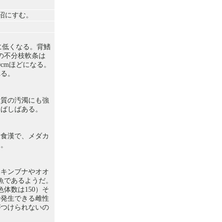
沼にすむ。
急に低くなる。背鰭
鰭の不分枝軟条は
0cmほどになる。
れる。
水質の汚濁にも強
しばしばある。
大食漢で、メダカ
る。
、キンブナやオオ
魚であるようだ。
体数は150）そ
で発生できる雌性
がつけられないの