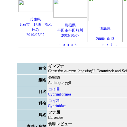
兵庫県
明石市 野池 流れ
島根県
徳島県
込み
平田市平田船川
2010/07/07
2003/10/07
2008/10/13
←ｂａｃｋ
ｎｅｘｔ→
ギンブナ
種名
Carassius auratus langsdorfii
Temminck and Sch
条鰭綱
綱名
Actinopterygii
コイ目
目名
Cypriniformes
コイ科
科名
Cyprinidae
フナ属
属名
Carassius
食味レビュー
食味・危険