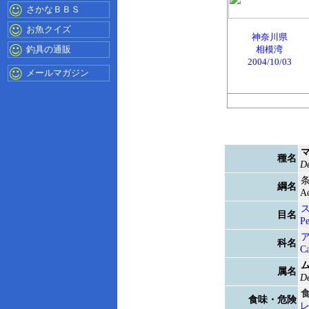
さかなＢＢＳ
お魚クイズ
神奈川県
釣具の通販
相模湾
2004/10/03
メールマガジン
種名
De
綱名
Ac
目名
Pe
科名
Ca
属名
De
食味・危険