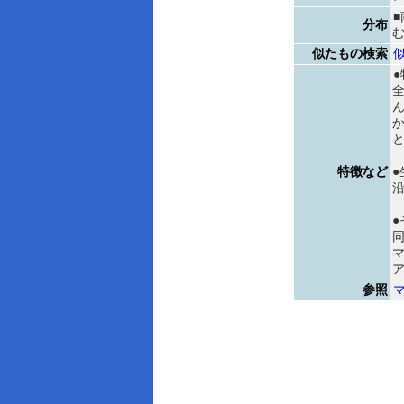
分布
似たもの検索
●
特徴など
●
●
マ
参照