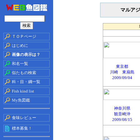
マルア
ＴＯＰページ
はじめに
画像の表示は？
和名一覧
東京都
川崎 東扇島
似たもの検索
2009/09/04
科・目・綱一覧
Fish kind list
My魚図鑑
神奈川県
観音崎沖
食味レビュー
2009/08/15
標本募集！