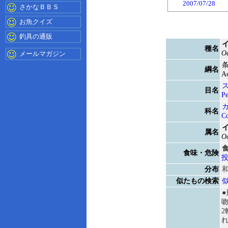
2007/07/28
さかなＢＢＳ
お魚クイズ
釣具の通販
種名
Oc
メールマガジン
綱名
Ac
目名
Pe
科名
Co
属名
Oc
食味・危険
分布
似たもの検索