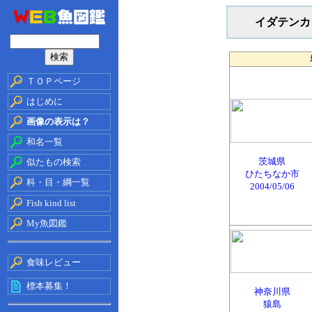
イダテンカ
ＴＯＰページ
はじめに
画像の表示は？
和名一覧
茨城県
似たもの検索
ひたちなか市
科・目・綱一覧
2004/05/06
Fish kind list
My魚図鑑
食味レビュー
標本募集！
神奈川県
猿島