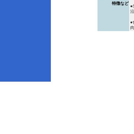
特徴など
●
●