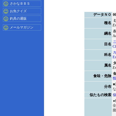
さかなＢＢＳ
お魚クイズ
データＮＯ
0
釣具の通販
種名
En
メールマガジン
綱名
Ac
目名
Cl
科名
En
属名
En
食味・危険
分布
似たもの検索
●