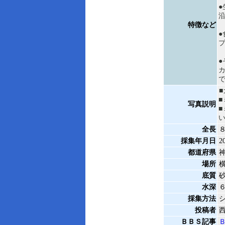
●
特徴など
●
●
写真説明
全長
８
採集年月日
2
都道府県
場所
底質
水深
採集方法
投稿者
西
ＢＢＳ記事