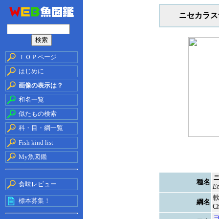
ニセカラス
ＴＯＰページ
はじめに
画像の表示は？
和名一覧
似たもの検索
科・目・綱一覧
Fish kind list
My魚図鑑
種名
食味レビュー
Et
標本募集！
綱名
Ch