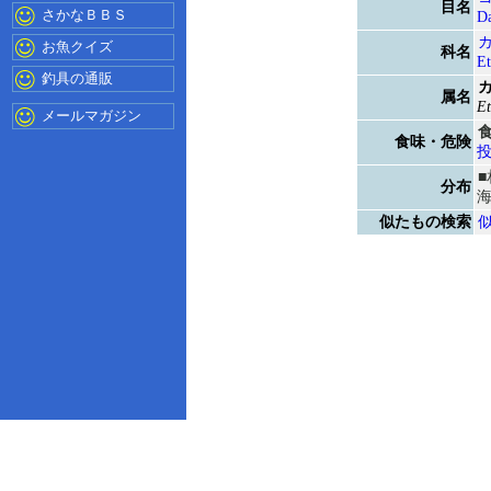
目名
さかなＢＢＳ
Da
お魚クイズ
科名
Et
釣具の通販
属名
Et
メールマガジン
食味・危険
分布
似たもの検索