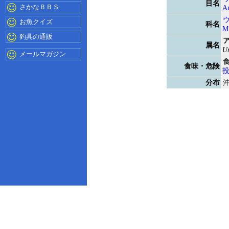
目名
さかなＢＢＳ
An
お魚クイズ
科名
M
釣具の通販
属名
Ur
メールマガジン
食味・危険
分布