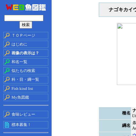
ナゴキカイ
ＴＯＰページ
はじめに
画像の表示は？
和名一覧
似たもの検索
科・目・綱一覧
Fish kind list
My魚図鑑
種名
食味レビュー
Ur
標本募集！
綱名
Ac