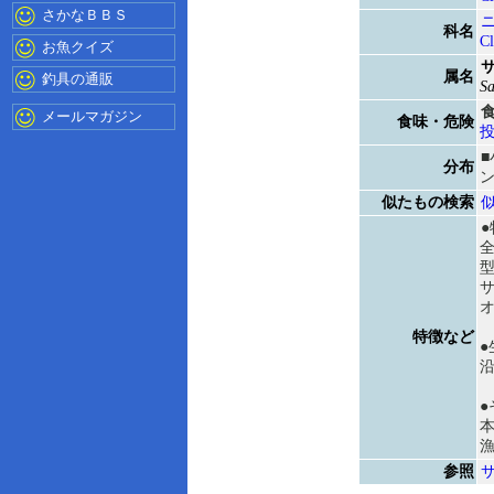
さかなＢＢＳ
科名
Cl
お魚クイズ
属名
釣具の通販
Sa
メールマガジン
食味・危険
分布
似たもの検索
●
全
特徴など
●
●
参照