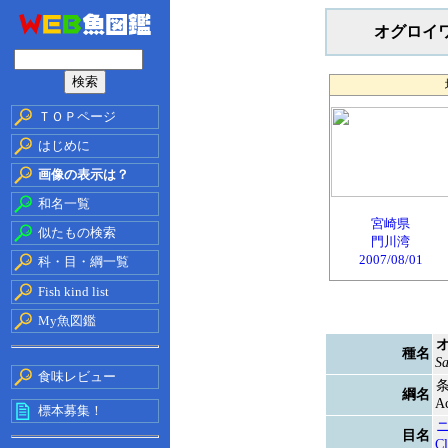
オグロイ
ＴＯＰページ
はじめに
画像の表示は？
和名一覧
宮崎県
似たもの検索
門川湾
2007/08/01
科・目・綱一覧
Fish kind list
My魚図鑑
種名
Sa
食味レビュー
綱名
Ac
標本募集！
目名
Cl