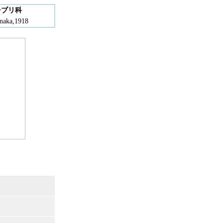
チブリ科
aka,1918