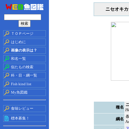
ニセオキカ
ＴＯＰページ
はじめに
画像の表示は？
和名一覧
似たもの検索
科・目・綱一覧
Fish kind list
My魚図鑑
種名
食味レビュー
He
標本募集！
綱名
Ac