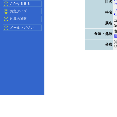
目名
さかなＢＢＳ
Pe
お魚クイズ
科名
Sc
釣具の通販
属名
He
メールマガジン
食味・危険
分布
6