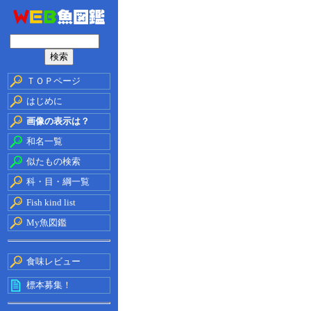
ＴＯＰページ
はじめに
画像の表示は？
和名一覧
似たもの検索
科・目・綱一覧
Fish kind list
My魚図鑑
食味レビュー
標本募集！