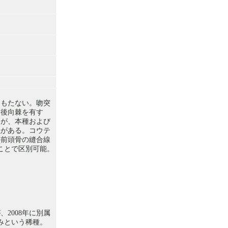
をもたない。吻突
・後向棘を有す
つが、本種および
鬚がある。コウテ
の前頭骨の縫合線
ことで区別可能。
2008年に別属
みという稀種。