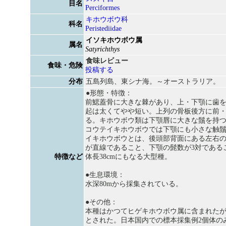
目名
Perciformes
キホウボウ科
科名
Peristediidae
イソキホウボウ属
属名
Satyrichthys
食味レビュー
食味・危険
投稿する
分布
五島列島、東シナ海。～オーストラリア。
●形態・特徴：
前鰓蓋骨に大きな棘があり、上・下顎に歯
起は太くてやや短い。上列の骨板後方に前
る。キホウボウ類は下顎唇に大きな鬚を持
コウテイキホウボウでは下顎にも小さな触
イキホウボウとは、後頭部背面にある左右
が直線であること、下顎の髭数が3対である
特徴など
体長38cmにもなる大型種。
●生息環境：
水深80mから採集されている。
●その他：
本種はかつてヒゲキホウボウ属に含まれたが、
とされた。日本国内での標本採集例2個体の