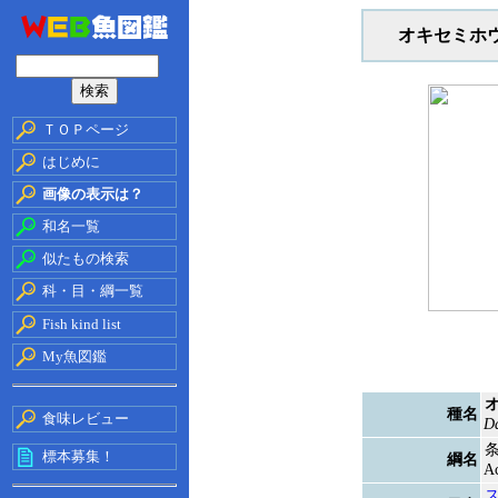
オキセミホ
ＴＯＰページ
はじめに
画像の表示は？
和名一覧
似たもの検索
科・目・綱一覧
Fish kind list
My魚図鑑
種名
食味レビュー
Da
標本募集！
綱名
Ac