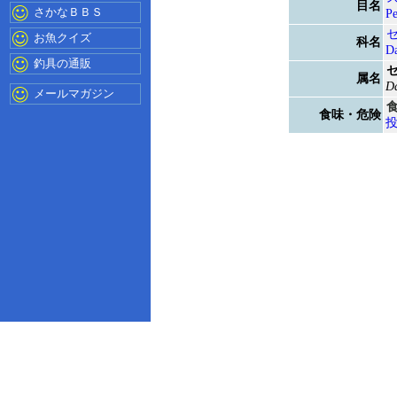
目名
さかなＢＢＳ
Pe
お魚クイズ
科名
Da
釣具の通販
属名
Da
メールマガジン
食味・危険