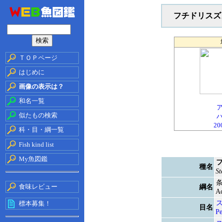
フチドリスズ
ＴＯＰページ
はじめに
画像の表示は？
和名一覧
似たもの検索
20
科・目・綱一覧
Fish kind list
My魚図鑑
種名
St
食味レビュー
綱名
Ac
標本募集！
目名
Pe