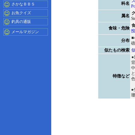
科名
さかなＢＢＳ
Po
お魚クイズ
属名
St
釣具の通販
食味・危険
メールマガジン
分布
似たもの検索
中
特徴など
色
●