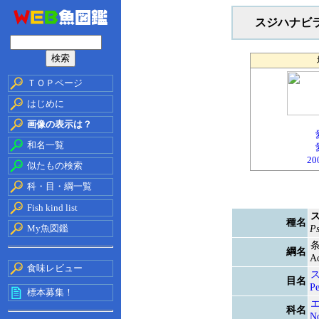
スジハナビ
ＴＯＰページ
はじめに
画像の表示は？
和名一覧
20
似たもの検索
科・目・綱一覧
Fish kind list
種名
My魚図鑑
Ps
綱名
Ac
食味レビュー
目名
Pe
標本募集！
科名
N