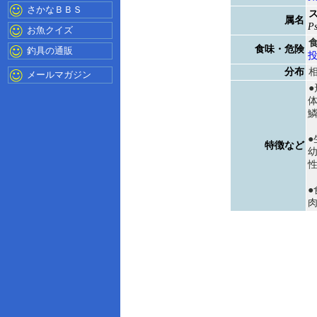
さかなＢＢＳ
属名
Ps
お魚クイズ
食味・危険
釣具の通販
分布
メールマガジン
鱗
●
特徴など
●