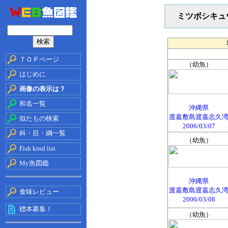
ミツボシキュ
ＴＯＰページ
（幼魚）
はじめに
画像の表示は？
和名一覧
沖縄県
渡嘉敷島渡嘉志久
似たもの検索
2006/03/07
科・目・綱一覧
（幼魚）
Fish kind list
My魚図鑑
沖縄県
渡嘉敷島渡嘉志久
食味レビュー
2006/03/08
標本募集！
（幼魚）