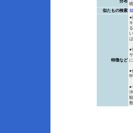
分布
似たもの検索
は
●
特徴など
●
●