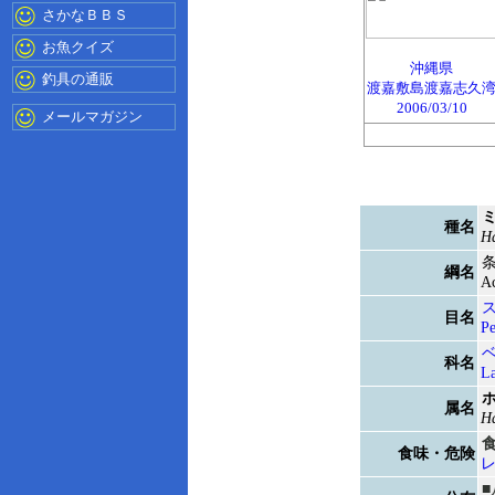
さかなＢＢＳ
お魚クイズ
沖縄県
釣具の通販
渡嘉敷島渡嘉志久
2006/03/10
メールマガジン
種名
Ha
綱名
Ac
目名
Pe
科名
La
属名
Ha
食味・危険