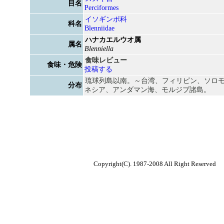
目名
Perciformes
イソギンポ科
科名
Blenniidae
ハナカエルウオ属
属名
Blenniella
食味レビュー
食味・危険
投稿する
琉球列島以南。～台湾、フィリピン、ソロ
分布
ネシア、アンダマン海、モルジブ諸島。
Copyright(C). 1987-2008 All Right Reserved