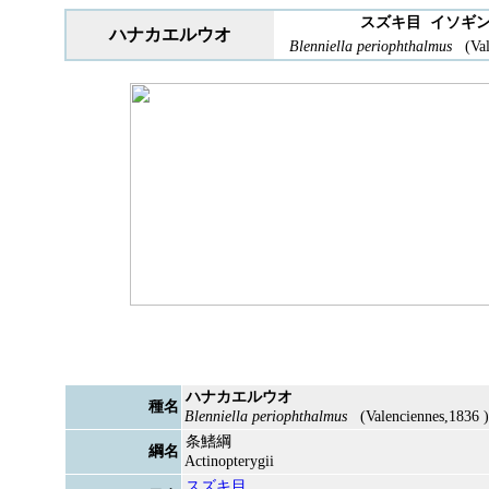
スズキ目 イソギ
ハナカエルウオ
Blenniella periophthalmus
(Val
ハナカエルウオ
種名
Blenniella periophthalmus
(Valenciennes,1836 )
条鰭綱
綱名
Actinopterygii
スズキ目