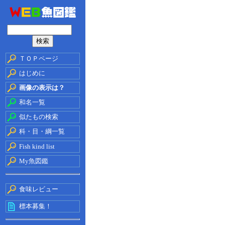
ＴＯＰページ
はじめに
画像の表示は？
和名一覧
似たもの検索
科・目・綱一覧
Fish kind list
My魚図鑑
食味レビュー
標本募集！