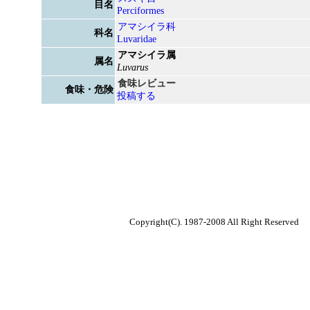
目名
Perciformes
アマシイラ科
科名
Luvaridae
アマシイラ属
属名
Luvarus
食味レビュー
食味・危険
投稿する
Copyright(C). 1987-2008 All Right Reserved