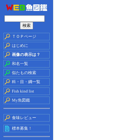
ＴＯＰページ
はじめに
画像の表示は？
和名一覧
似たもの検索
科・目・綱一覧
Fish kind list
My魚図鑑
食味レビュー
標本募集！