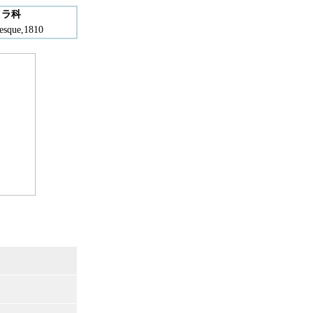
イラ科
esque,1810