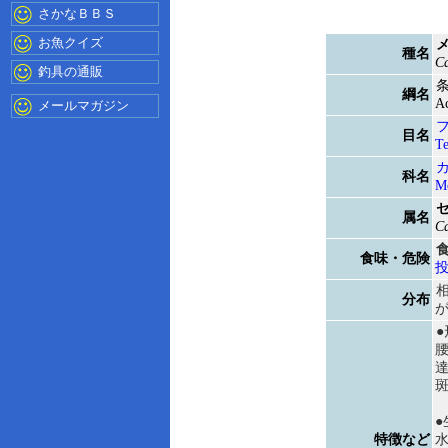
さかなＢＢＳ
お魚クイズ
種名
Ca
釣具の通販
綱名
Ac
メールマガジン
目名
Te
科名
M
属名
Ca
食味・危険
分布
●
特徴など