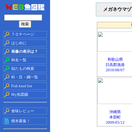
メガネウマヅ
ＴＯＰページ
はじめに
画像の表示は？
和歌山県
和名一覧
日高郡漁港
似たもの検索
2010/08/07
科・目・綱一覧
Fish kind list
My魚図鑑
食味レビュー
沖縄県
本部町
標本募集！
2009/05/12