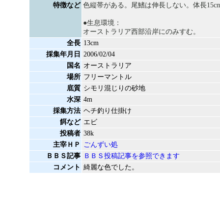
特徴など
色縦帯がある。尾鰭は伸長しない。体長15c
●生息環境：
オーストラリア西部沿岸にのみすむ。
全長
13cm
採集年月日
2006/02/04
国名
オーストラリア
場所
フリーマントル
底質
シモリ混じりの砂地
水深
4m
採集方法
ヘチ釣り仕掛け
餌など
エビ
投稿者
38k
主宰ＨＰ
ごんずい処
ＢＢＳ記事
ＢＢＳ投稿記事を参照できます
コメント
綺麗な色でした。