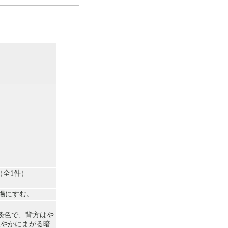
（全1件）
場にすむ。
は淡色で、背方はや
緩やかにまがる暗