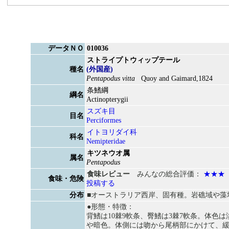
データＮＯ
010036
ストライプトウィップテール
種名
(外国産)
Pentapodus vitta
Quoy and Gaimard,1824
条鰭綱
綱名
Actinopterygii
スズキ目
目名
Perciformes
イトヨリダイ科
科名
Nemipteridae
キツネウオ属
属名
Pentapodus
食味レビュー
みんなの総合評価：
★★★
食味・危険
投稿する
分布
■オーストラリア西岸、固有種。岩礁域や藻
●形態・特徴：
背鰭は10棘9軟条、臀鰭は3棘7軟条。体色
や暗色。体側には吻から尾柄部にかけて、