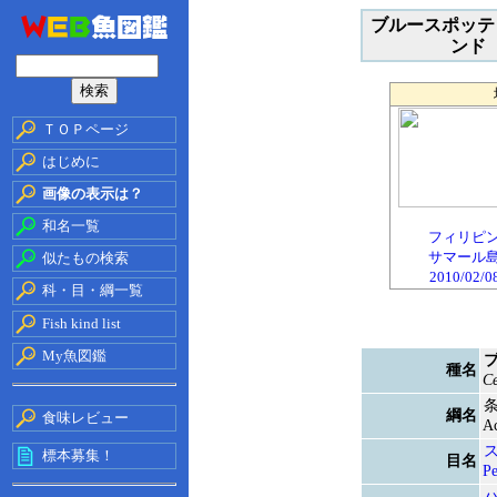
ブルースポッテ
ンド
ＴＯＰページ
はじめに
画像の表示は？
和名一覧
フィリピ
サマール
似たもの検索
2010/02/0
科・目・綱一覧
Fish kind list
My魚図鑑
種名
Ce
綱名
食味レビュー
Ac
標本募集！
目名
Pe