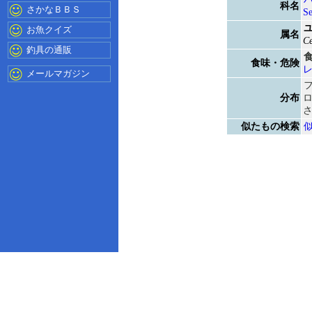
科名
さかなＢＢＳ
Se
お魚クイズ
属名
Ce
釣具の通販
食味・危険
メールマガジン
分布
似たもの検索