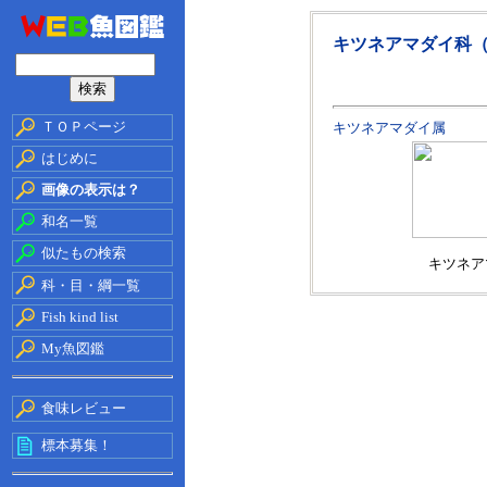
キツネアマダイ科
ＴＯＰページ
キツネアマダイ属
はじめに
画像の表示は？
和名一覧
似たもの検索
キツネア
科・目・綱一覧
Fish kind list
My魚図鑑
食味レビュー
標本募集！