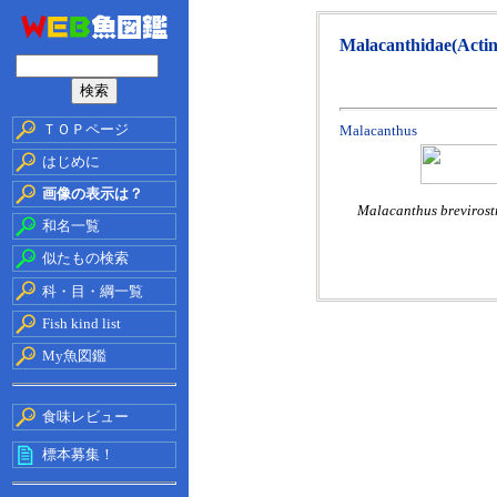
Malacanthidae(Actin
ＴＯＰページ
Malacanthus
はじめに
画像の表示は？
Malacanthus brevirost
和名一覧
似たもの検索
科・目・綱一覧
Fish kind list
My魚図鑑
食味レビュー
標本募集！