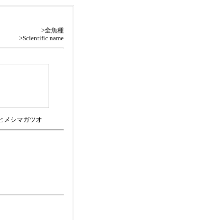
>全魚種
>Scientific name
ヒメシマガツオ