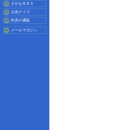
さかなＢＢＳ
お魚クイズ
釣具の通販
メールマガジン