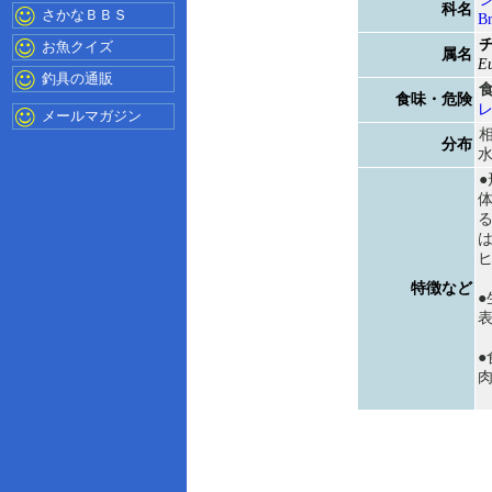
科名
さかなＢＢＳ
B
お魚クイズ
属名
Eu
釣具の通販
食味・危険
メールマガジン
分布
水
ヒ
特徴など
●
●