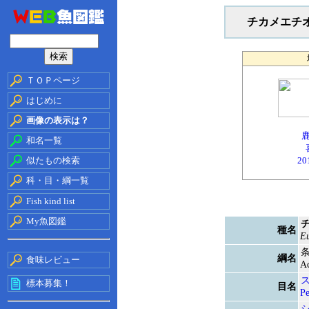
チカメエチ
ＴＯＰページ
はじめに
画像の表示は？
和名一覧
似たもの検索
20
科・目・綱一覧
Fish kind list
My魚図鑑
種名
Eu
綱名
食味レビュー
Ac
標本募集！
目名
Pe