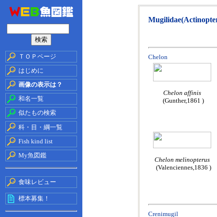
Mugilidae(Actinopter
ＴＯＰページ
Chelon
はじめに
画像の表示は？
Chelon affinis
和名一覧
(Gunther,1861 )
似たもの検索
科・目・綱一覧
Fish kind list
My魚図鑑
Chelon melinopterus
(Valenciennes,1836 )
食味レビュー
標本募集！
Crenimugil