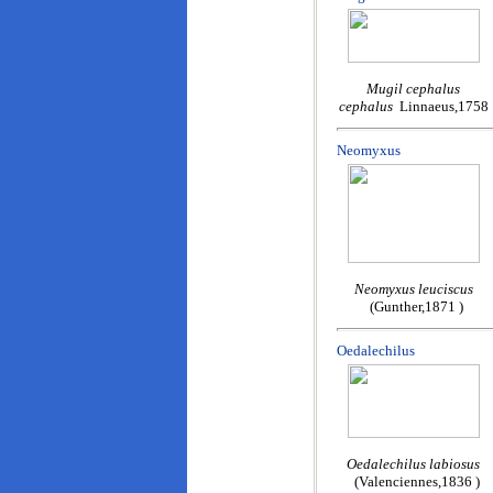
Mugil cephalus
cephalus
Linnaeus,1758
Neomyxus
Neomyxus leuciscus
(Gunther,1871 )
Oedalechilus
Oedalechilus labiosus
(Valenciennes,1836 )