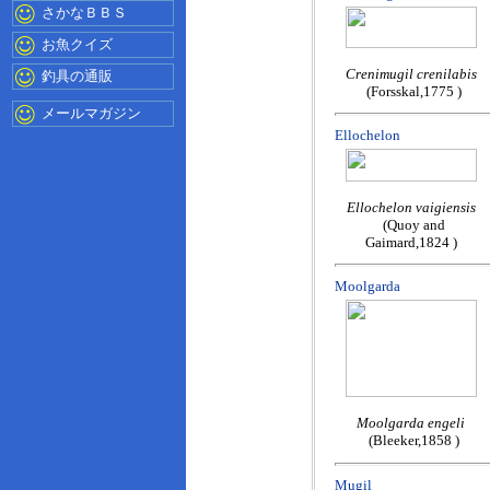
さかなＢＢＳ
お魚クイズ
Crenimugil crenilabis
釣具の通販
(Forsskal,1775 )
メールマガジン
Ellochelon
Ellochelon vaigiensis
(Quoy and
Gaimard,1824 )
Moolgarda
Moolgarda engeli
(Bleeker,1858 )
Mugil