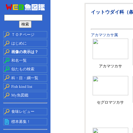
イットウダイ科（
ＴＯＰページ
アカマツカサ属
はじめに
画像の表示は？
和名一覧
アカマツカサ
似たもの検索
科・目・綱一覧
Fish kind list
My魚図鑑
セグロマツカサ
食味レビュー
標本募集！