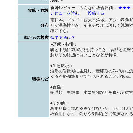
Brotula
食味レビュー
みんなの総合評価：
★★★
食味・危険
レビューを読む
投稿する
南日本。インド・西太平洋域。アシロ科魚
分布
どが深海性だが、イタチウオは珍しく浅海
域にすむ。
似たもの検索
似てる魚は？
●形態・特徴：
吻と下顎に3対の髭を持つこと、背鰭と尾鰭
おりその縁辺は白いことなどが特徴。
●生息環境：
沿岸の岩礁域に生息し、産卵期の7～8月に
くるため潮溜まりでも見られることがある
特徴など
●食性：
多毛類、甲殻類、小型魚類などを食べる動
●その他：
あまり多く獲れる魚ではないが、60cmほど
め食用になり、釣りや刺網などで漁獲され