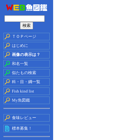
ＴＯＰページ
はじめに
画像の表示は？
和名一覧
似たもの検索
科・目・綱一覧
Fish kind list
My魚図鑑
食味レビュー
標本募集！