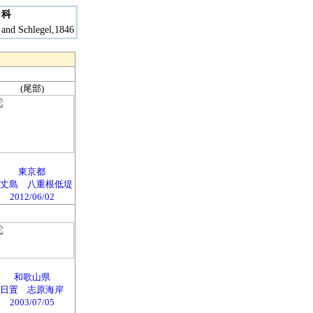
ロ科
nd Schlegel,1846
(尾部)
東京都
丈島 八重根低堤
2012/06/02
和歌山県
日置 志原海岸
2003/07/05