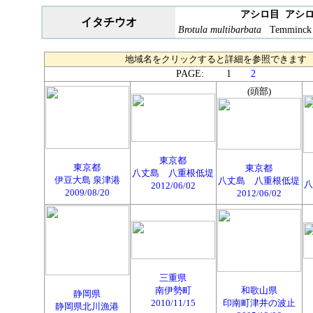
アシロ目 アシ
イタチウオ
Brotula multibarbata
Temminck a
地域名をクリックすると詳細を参照できます
PAGE: 1
2
(頭部)
東京都
東京都
東京都
八丈島 八重根低堤
伊豆大島 泉津港
八丈島 八重根低堤
八
2012/06/02
2009/08/20
2012/06/02
三重県
南伊勢町
和歌山県
静岡県
2010/11/15
印南町津井の波止
静岡県北川漁港