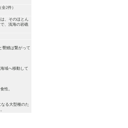
（全2件）
類は、そのほとん
性で、浅海の岩礁
と臀鰭は繋がって
浅海域へ移動して
。
物食性。
になる大型種のた
る。