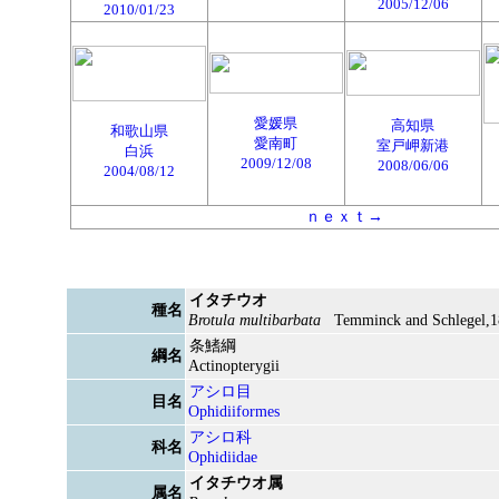
2005/12/06
2010/01/23
愛媛県
高知県
和歌山県
愛南町
室戸岬新港
白浜
2009/12/08
2008/06/06
2004/08/12
ｎｅｘｔ→
イタチウオ
種名
Brotula multibarbata
Temminck and Schlegel,1
条鰭綱
綱名
Actinopterygii
アシロ目
目名
Ophidiiformes
アシロ科
科名
Ophidiidae
イタチウオ属
属名