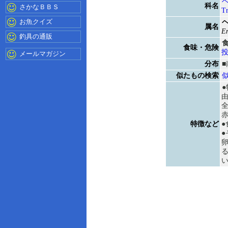
科名
さかなＢＢＳ
Tr
お魚クイズ
属名
En
釣具の通販
食味・危険
メールマガジン
分布
似たもの検索
●
特徴など