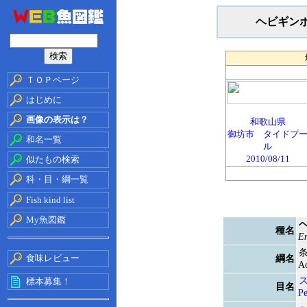
ヘビギン
ＴＯＰページ
はじめに
画像の表示は？
和歌山県
御坊市 タイドプ
和名一覧
ル
2010/08/11
似たもの検索
科・目・綱一覧
Fish kind list
My魚図鑑
種名
En
食味レビュー
綱名
Ac
標本募集！
目名
Pe