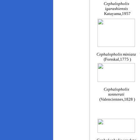
Cephalopholis
igarashiensis
Katayama,1957
Cephalopholis miniata
(Forsskal,1775 )
Cephalopholis
sonnerati
(Valenciennes,1828 )