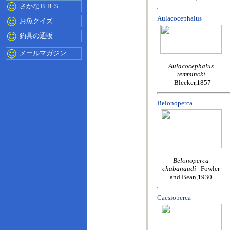
さかなＢＢＳ
Aulacocephalus
お魚クイズ
釣具の通販
メールマガジン
Aulacocephalus
temmincki
Bleeker,1857
Belonoperca
Belonoperca
chabanaudi
Fowler
and Bean,1930
Caesioperca