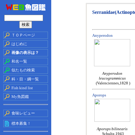
Serranidae(Actinopte
ＴＯＰページ
Anyperodon
はじめに
画像の表示は？
和名一覧
似たもの検索
Anyperodon
leucogrammicus
科・目・綱一覧
(Valenciennes,1828 )
Fish kind list
Aporops
My魚図鑑
食味レビュー
標本募集！
Aporops bilinearis
Schultz,1943