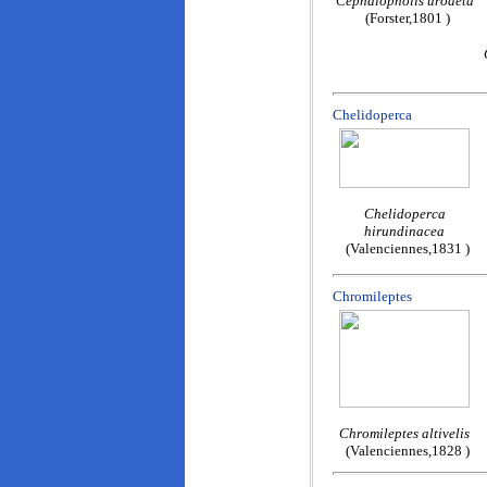
Cephalopholis urodeta
(Forster,1801 )
Chelidoperca
Chelidoperca
hirundinacea
(Valenciennes,1831 )
Chromileptes
Chromileptes altivelis
(Valenciennes,1828 )