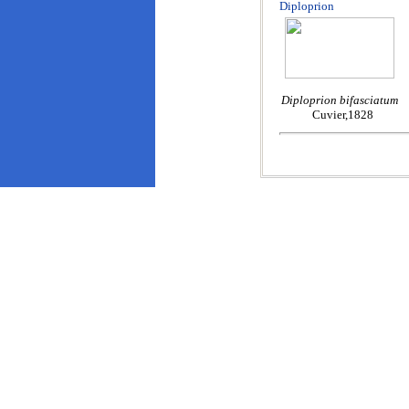
Diploprion
Diploprion bifasciatum
Cuvier,1828