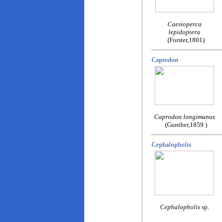
Caesioperca
lepidoptera
(Forster,1801)
Caprodon
Caprodon longimanus
(Gunther,1859 )
Cephalopholis
Cephalopholis
sp.