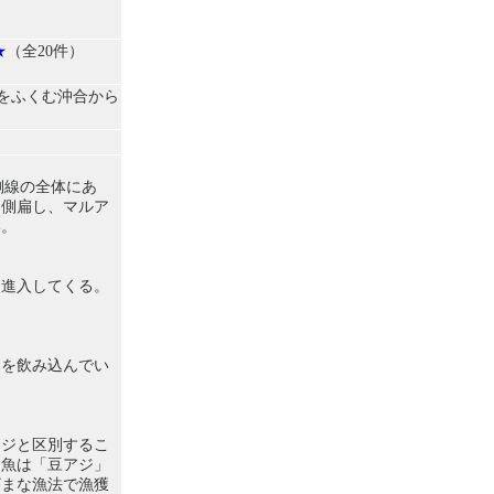
★
（全20件）
をふくむ沖合から
側線の全体にあ
し側扁し、マルア
い。
に進入してくる。
）を飲み込んでい
アジと区別するこ
幼魚は「豆アジ」
ざまな漁法で漁獲