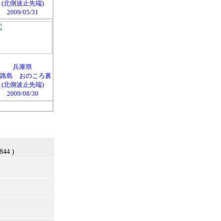
(北側波止先端)
2009/05/31
兵庫県
路島 おのころ裏
(北側波止先端)
2009/08/30
844 )