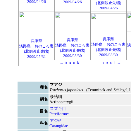
2009/04/26
2009/04/26
(北側波止先端)
2009/04/26
兵庫県
兵庫県
兵庫県
淡路島 おのころ裏
淡
淡路島 おのころ裏
淡路島 おのころ裏
(北側波止先端)
(北側波止先端)
(北側波止先端)
2009/08/30
2009/08/30
2009/05/31
←ｂａｃｋ
ｎｅｘｔ→
マアジ
種名
Trachurus japonicus
(Temminck and Schlegel,1
条鰭綱
綱名
Actinopterygii
スズキ目
目名
Perciformes
アジ科
科名
Carangidae