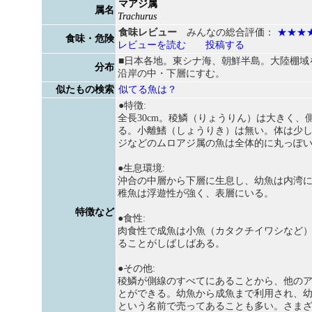
マアジ属
属名
Trachurus
食味レビュー
みんなの総合評価：
★★★
食味・危険
レビューを読む
投稿する
■日本各地。東シナ海、朝鮮半島。大陸棚域
分布
沿岸の中・下層にすむ。
似たもの検索
似てる魚は？
●特徴:
全長30cm。稜鱗（りょうりん）は大きく、
る。小離鰭（しょうりき）は無い。体は少
ジなどのムロアジ属の魚は全体的に丸っぽ
●生息環境:
沖合の中層から下層に生息し、幼魚は内湾
稚魚は浮遊性が強く、表層にいる。
特徴など
●食性:
肉食性で成魚は小魚（カタクチイワシなど
ることがしばしばある。
●その他:
稜鱗が側線のすべてにあることから、他の
とができる。幼魚から成魚まで利用され、
という名前で売ってあることも多い。さま