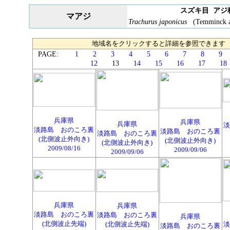
スズキ目 アジ
マアジ
Trachurus japonicus
(Temminck an
地域名をクリックすると詳細を参照できます
PAGE:
1
2
3
4
5
6
7
8
9
12
13
14
15
16
17
18
兵庫県
兵庫県
兵庫県
淡
淡路島 おのころ裏
淡路島 おのころ裏
淡路島 おのころ裏
(北側波止外向き)
(北側波止外向き)
(北側波止外向き)
2009/08/16
2009/09/06
2009/09/06
兵庫県
兵庫県
淡路島 おのころ裏
淡路島 おのころ裏
兵庫県
(北側波止先端)
(北側波止先端)
淡
淡路島 おのころ裏