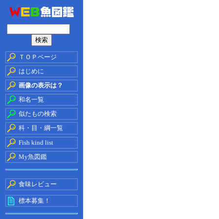
ＴＯＰページ
はじめに
画像の表示は？
和名一覧
似たもの検索
科・目・綱一覧
Fish kind list
My魚図鑑
食味レビュー
標本募集！