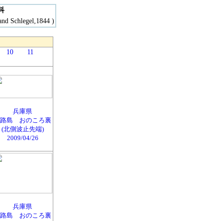
科
d Schlegel,1844 )
10
11
兵庫県
路島 おのころ裏
(北側波止先端)
2009/04/26
兵庫県
路島 おのころ裏