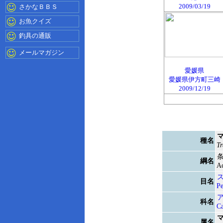
2009/03/19
さかなＢＢＳ
お魚クイズ
釣具の通販
メールマガジン
愛媛県
愛媛県伊方町三崎
2009/12/19
種名
Tr
綱名
Ac
目名
Pe
科名
Ca
属名