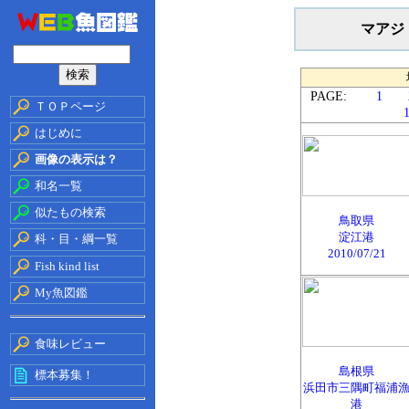
マアジ
PAGE:
1
ＴＯＰページ
はじめに
画像の表示は？
和名一覧
似たもの検索
鳥取県
淀江港
科・目・綱一覧
2010/07/21
Fish kind list
My魚図鑑
食味レビュー
島根県
標本募集！
浜田市三隅町福浦
港