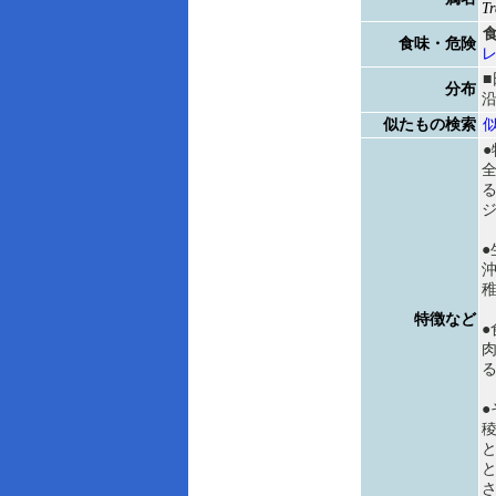
Tr
食味・危険
分布
似たもの検索
●
●
特徴など
●
●