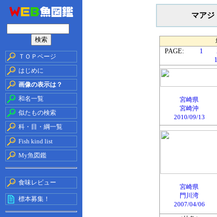
マアジ
PAGE:
1
ＴＯＰページ
はじめに
画像の表示は？
和名一覧
宮崎県
宮崎沖
似たもの検索
2010/09/13
科・目・綱一覧
Fish kind list
My魚図鑑
食味レビュー
宮崎県
門川湾
標本募集！
2007/04/06