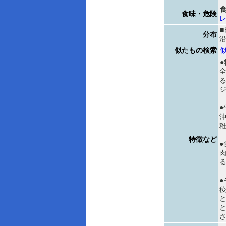
食味・危険
分布
似たもの検索
●
●
特徴など
●
●