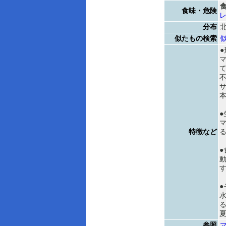
食味・危険
分布
似たもの検索
サ
●
特徴など
●
●
参照