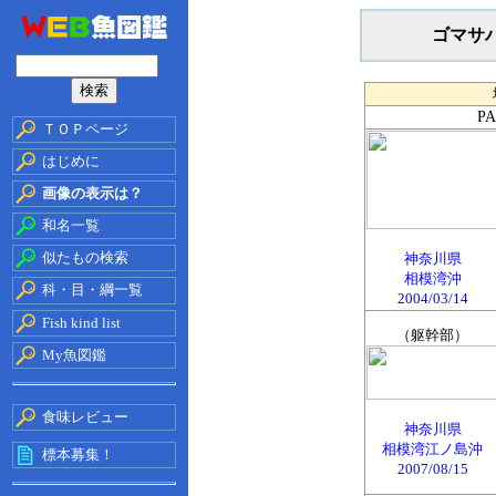
ゴマサ
P
ＴＯＰページ
はじめに
画像の表示は？
和名一覧
似たもの検索
神奈川県
相模湾沖
科・目・綱一覧
2004/03/14
Fish kind list
（躯幹部）
My魚図鑑
食味レビュー
神奈川県
相模湾江ノ島沖
標本募集！
2007/08/15