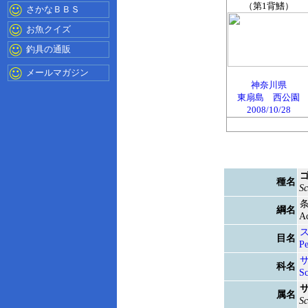
（第1背鰭）
さかなＢＢＳ
お魚クイズ
釣具の通販
メールマガジン
神奈川県
東扇島 西公園
2008/10/28
種名
Sc
綱名
Ac
目名
Pe
科名
S
属名
S