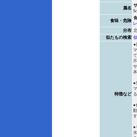
属名
S
食味・危険
分布
似たもの検索
サ
●
特徴など
●
●