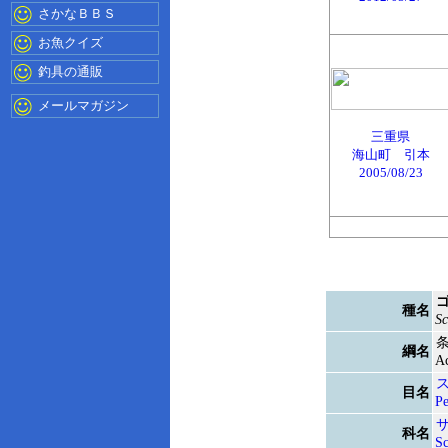
さかなＢＢＳ
お魚クイズ
釣具の通販
メールマガジン
三重県
海山町 引本
2005/08/23
種名
Sc
綱名
Ac
目名
Pe
科名
S