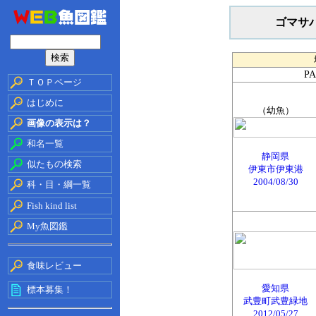
ゴマサ
P
ＴＯＰページ
はじめに
（幼魚）
画像の表示は？
和名一覧
静岡県
似たもの検索
伊東市伊東港
2004/08/30
科・目・綱一覧
Fish kind list
My魚図鑑
食味レビュー
愛知県
標本募集！
武豊町武豊緑地
2012/05/27