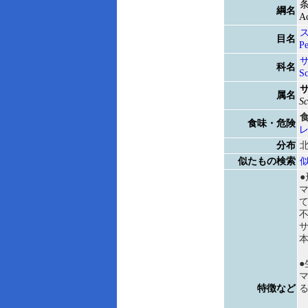
綱名
Ac
目名
Pe
科名
S
属名
S
食味・危険
分布
似たもの検索
サ
●
特徴など