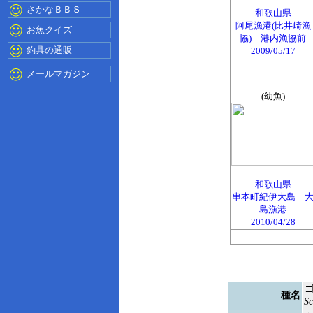
さかなＢＢＳ
和歌山県
阿尾漁港(比井崎漁
お魚クイズ
協) 港内漁協前
釣具の通販
2009/05/17
メールマガジン
(幼魚)
和歌山県
串本町紀伊大島 
島漁港
2010/04/28
種名
Sc