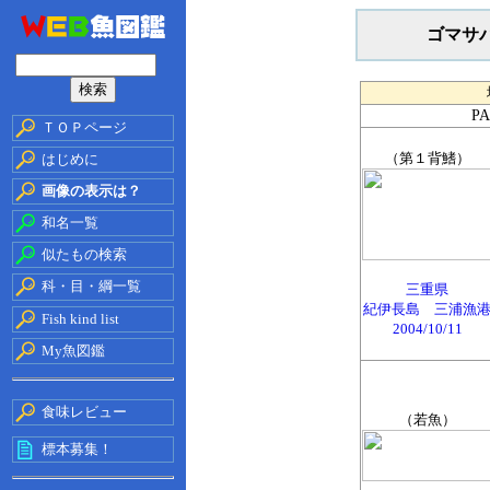
ゴマサ
P
ＴＯＰページ
（第１背鰭）
はじめに
画像の表示は？
和名一覧
似たもの検索
科・目・綱一覧
三重県
紀伊長島 三浦漁
Fish kind list
2004/10/11
My魚図鑑
食味レビュー
（若魚）
標本募集！